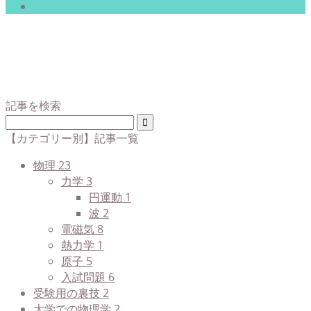
記事を検索
【カテゴリー別】記事一覧
物理
23
力学
3
円運動
1
波
2
電磁気
8
熱力学
1
原子
5
入試問題
6
受験用の裏技
2
大学での物理学
2