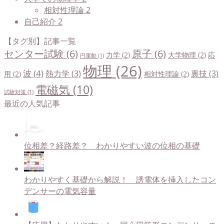
相対性理論
2
自己紹介
2
【タグ別】記事一覧
センター試験
(6)
原子
(6)
力学
(2)
大学物理
(2)
応
円運動
(1)
物理
(26)
波
(4)
熱力学
(3)
裏技
(3)
用
(2)
相対性理論
(2)
電磁気
(10)
試験対策
(1)
最近の人気記事
位相差？経路差？ わかりやすい波の位相の基礎
わかりやすく基礎から解説！ 誘電体を挿入したコン
デンサーの電気容量