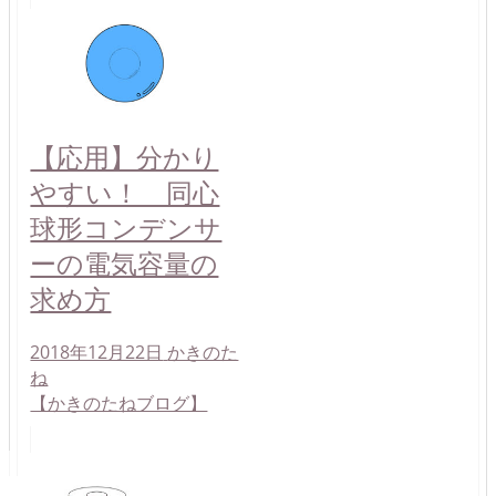
【応用】分かり
やすい！ 同心
球形コンデンサ
ーの電気容量の
求め方
2018年12月22日
かきのた
ね
【かきのたねブログ】