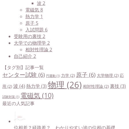
波
2
電磁気
8
熱力学
1
原子
5
入試問題
6
受験用の裏技
2
大学での物理学
2
相対性理論
2
自己紹介
2
【タグ別】記事一覧
センター試験
(6)
原子
(6)
力学
(2)
大学物理
(2)
応
円運動
(1)
物理
(26)
波
(4)
熱力学
(3)
裏技
(3)
用
(2)
相対性理論
(2)
電磁気
(10)
試験対策
(1)
最近の人気記事
位相差？経路差？ わかりやすい波の位相の基礎