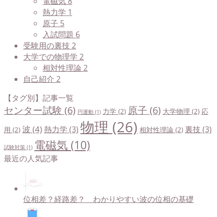
電磁気
8
熱力学
1
原子
5
入試問題
6
受験用の裏技
2
大学での物理学
2
相対性理論
2
自己紹介
2
【タグ別】記事一覧
センター試験
(6)
原子
(6)
力学
(2)
大学物理
(2)
応
円運動
(1)
物理
(26)
波
(4)
熱力学
(3)
裏技
(3)
用
(2)
相対性理論
(2)
電磁気
(10)
試験対策
(1)
最近の人気記事
位相差？経路差？ わかりやすい波の位相の基礎