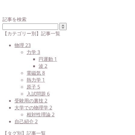
記事を検索
【カテゴリー別】記事一覧
物理
23
力学
3
円運動
1
波
2
電磁気
8
熱力学
1
原子
5
入試問題
6
受験用の裏技
2
大学での物理学
2
相対性理論
2
自己紹介
2
【タグ別】記事一覧