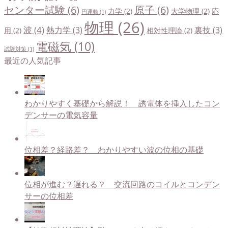
センター試験
(6)
原子
(6)
力学
(2)
大学物理
(2)
応
円運動
(1)
物理
(26)
波
(4)
熱力学
(3)
裏技
(3)
用
(2)
相対性理論
(2)
電磁気
(10)
試験対策
(1)
最近の人気記事
わかりやすく基礎から解説！ 誘電体を挿入したコン
デンサーの電気容量
位相差？経路差？ わかりやすい波の位相の基礎
位相が進む？遅れる？ 交流回路のコイルとコンデン
サーの位相差