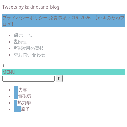
Tweets by kakinotane_blog
プライバシーポリシー
免責事項
2019–2026 【かきのたねブ
ログ】
ホーム
物理
受験用の裏技
お問い合わせ
MENU
力学
電磁気
熱力学
原子