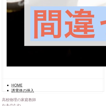
HOME
誘電体の挿入
高校物理の家庭教師
かきのたね